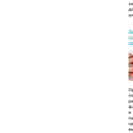
з
д
ш
Де
пр
л
О
п
р
фа
в
па
о
вы