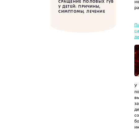
м
СРАЩЕНИЕ ПОЛОВЫХ ГУБ
У ДЕТЕЙ: ПРИЧИНЫ,
ра
СИМПТОМЫ, ЛЕЧЕНИЕ
Пи
си
л
У
п
вы
за
д
с
б
ин