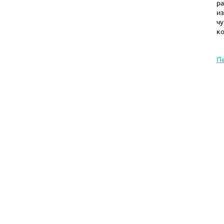
р
и
чу
ко
П