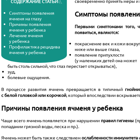
своевременно принять меры и 
СОДЕРЖАНИЕ СТАТЬИ
Симптомы появления
Симптомы появления
ячменя на глазу
Причины появления
Первыми симптомами того, ч
ячменя у ребенка
появиться, являются:
Лечение ячменя
у ребенка
покраснение век и кожи вокруг
Профилактика рецидива
ниже или выше глаза,
ячменя у ребенка
появление припухлости
(у маленьких детей она может
быть столь сильной, что глаз перестает открываться),
зуд,
болевые ощущения.
В процессе развития ячмень превращается в типичный
гнойни
с белой головкой или корочкой
, который впоследствии вскрывает
Причины появления ячменя у ребенка
Чаще всего ячмень появляется при нарушении
правил гигиены
(п
попадании грязной воды, песка и пр.).
Ячмень может быть также следствием
ослабленности иммунитета