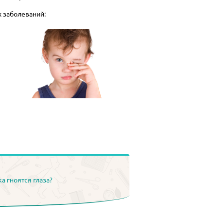
х заболеваний:
а гноятся глаза?