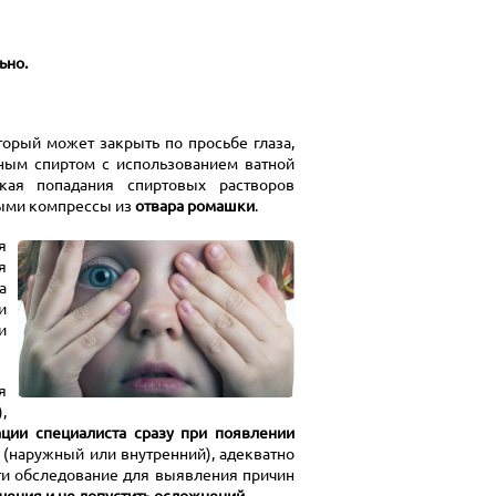
ьно.
оторый может закрыть по просьбе глаза,
ным спиртом с использованием ватной
кая попадания спиртовых растворов
нными компрессы из
отвара ромашки
.
я
я
а
и
и
я
,
ции специалиста сразу при появлении
 (наружный или внутренний), адекватно
ти обследование для выявления причин
чения и не допустить осложнений.