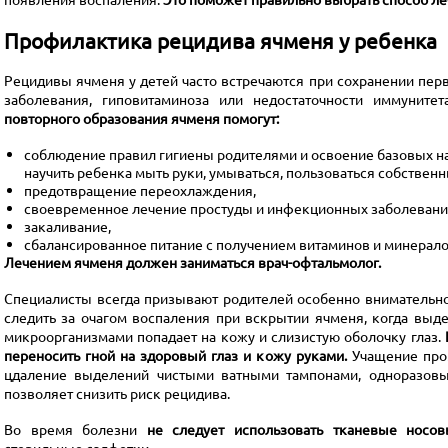
Профилактика рецидива ячменя у ребенка
Рецидивы ячменя у детей часто встречаются при сохранении пе
заболевания, гиповитаминоза или недостаточности иммуните
повторного образования ячменя помогут:
соблюдение правил гигиены родителями и освоение базовых на
научить ребенка мыть руки, умываться, пользоваться собствен
предотвращение переохлаждения,
своевременное лечение простуды и инфекционных заболевани
закаливание,
сбалансированное питание с получением витаминов и минерало
Лечением ячменя должен заниматься
врач-офтальмолог
.
Специалисты всегда призывают родителей особенно внимательно
следить за очагом воспаления при вскрытии ячменя, когда вы
микроорганизмами попадает на кожу и слизистую оболочку глаз.
переносить гной на здоровый глаз и кожу руками.
Учащение пром
цдаление выделений чистыми ватными тампонами, одноразов
позволяет снизить риск рецидива.
Во время болезни
не следует использовать тканевые носов