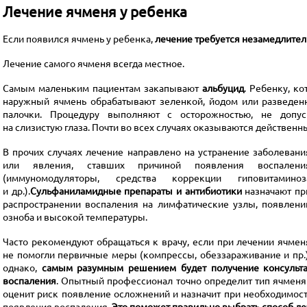
Лечение ячменя у ребенка
Если появился ячмень у ребенка,
лечение требуется незамедлител
Лечение самого ячменя всегда местное.
Самым маленьким пациентам закапывают
альбуцид
. Ребенку, к
наружный ячмень обрабатывают зеленкой, йодом или разведен
палочки. Процедуру выполняют с осторожностью, не допус
на слизистую глаза. Почти во всех случаях оказываются действе
В прочих случаях лечение направлено на устранение заболевани
или явления, ставших причиной появления воспалени
(иммуномодуляторы, средства коррекции гиповитаминоз
и др.).
Сульфаниламидные препараты и антибиотики
назначают пр
распространении воспаления на лимфатические узлы, появлени
озноба и высокой температуры.
Часто рекомендуют обращаться к врачу, если при лечении ячмен
не помогли первичные меры (компрессы, обеззараживание и пр.)
однако,
самым разумным решением будет получение консульта
воспаления
. Опытный профессионал точно определит тип ячменя
оценит риск появление осложнений и назначит при необходимос
появления воспаления.
Это поможет правильно выбрать способ ле