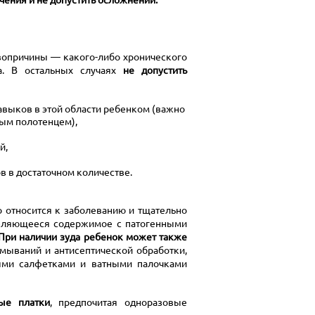
рвопричины —
какого-либо
хронического
та. В остальных случаях
не допустить
выков в этой области ребенком (важно
ным полотенцем),
й,
в в достаточном количестве.
 относится к заболеванию и тщательно
деляющееся содержимое с патогенными
При наличии зуда ребенок может также
ываний и антисептической обработки,
ыми салфетками и ватными палочками
ые платки
, предпочитая одноразовые