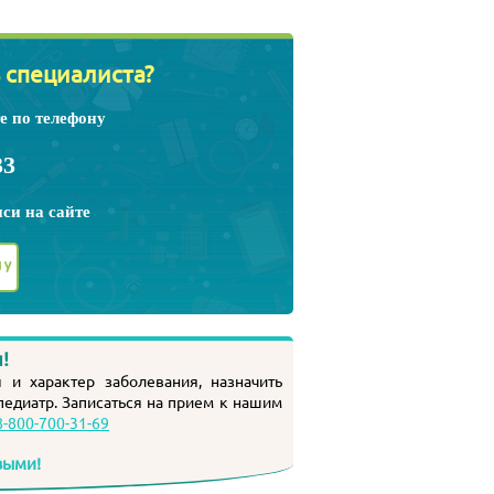
 специалиста?
е по телефону
33
иси
на сайте
ЧУ
!
 и характер заболевания, назначить
педиатр
. Записаться на прием к нашим
8-800-700-31-69
выми!