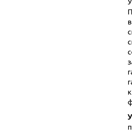
У
П
с
с
с
з
г
к
ф
У
п