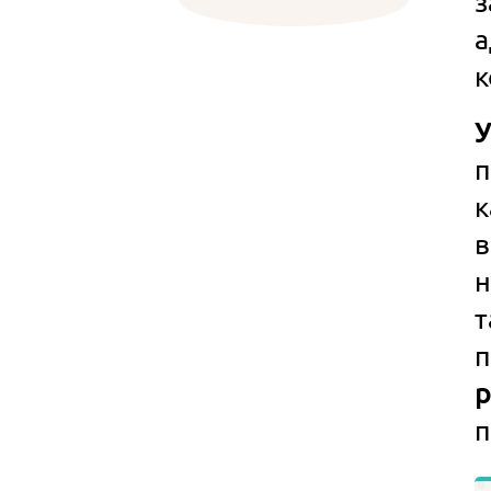
з
а
к
У
п
в
н
т
п
р
п