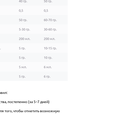
40 гр.
50 гр.
0,5
0,5
50 гр.
60-70 гр.
5-30 гр.
30-60 гр.
200 мл.
200 мл.
.
5 гр.
10-15 гр.
5 гр.
10 гр.
5 мл.
6 мл.
5 гр.
6 гр.
вил:
ва, постепенно (за 5–7 дней)
для того, чтобы отметить возможную