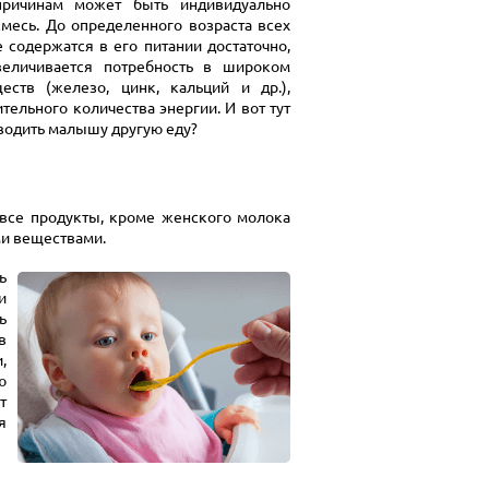
ричинам может быть индивидуально
месь. До определенного возраста всех
 содержатся в его питании достаточно,
величивается потребность в широком
ств (железо, цинк, кальций и др.),
тельного количества энергии. И вот тут
вводить малышу другую еду?
все продукты, кроме женского молока
и веществами.
ь
и
ь
в
,
ю
т
я