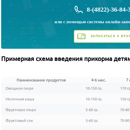
8-(4822)-36-84-
или с помощью системы
онлайн-зап
ЗАПИСАТЬСЯ К ВРА
Примерная схема введения прикорма детям
Наименование продуктов
4-6 мес.
7 
Овощное пюре
10-150 гр.
170 г
Молочная каша
10-150 гр.
150 г
Фруктовое пюре
5-60 гр.
70-80 
Фруктовый сок
5-60 гр.
70-80 