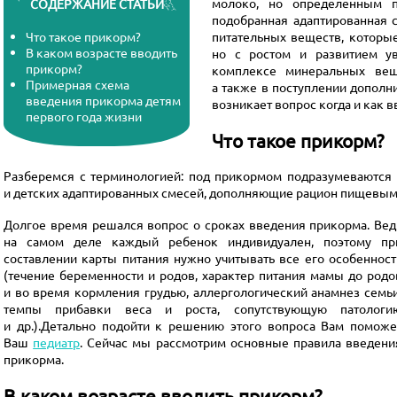
молоко, но определенным п
СОДЕРЖАНИЕ СТАТЬИ
подобранная адаптированная с
Что такое прикорм?
питательных веществ, которые
В каком возрасте вводить
но с ростом и развитием у
прикорм?
комплексе минеральных веще
Примерная схема
а также в поступлении дополни
введения прикорма детям
возникает вопрос когда и как 
первого года жизни
Что такое прикорм?
Разберемся с терминологией: под прикормом подразумеваются 
и детских адаптированных смесей, дополняющие рацион пищевым
Долгое время решался вопрос о сроках введения прикорма. Вед
на самом деле каждый ребенок индивидуален, поэтому пр
составлении карты питания нужно учитывать все его особенност
(течение беременности и родов, характер питания мамы до родо
и во время кормления грудью, аллергологический анамнез семьи
темпы прибавки веса и роста, сопутствующую патологи
и др.).Детально подойти к решению этого вопроса Вам поможе
Ваш
педиатр
. Сейчас мы рассмотрим основные правила введени
прикорма.
В каком возрасте вводить прикорм?