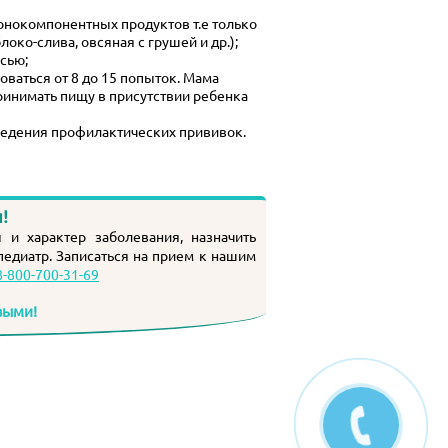
онокомпонентных продуктов т.е только
локо-слива
, овсяная с грушей и др.);
сью;
ваться от 8 до 15 попыток. Мама
ринимать пищу в присутствии ребенка
оведения профилактических прививок.
!
 и характер заболевания, назначить
педиатр
. Записаться на прием к нашим
8-800-700-31-69
выми!