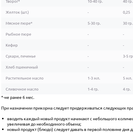
Творог*
10-40 гр.
40 гр.
Желток (шт.)
-
0,25
Мясное пюре*
5-30 гр.
30 гр.
Рыбное пюре
-
-
Кефир
-
-
Сухари, печенье
-
3-5 гр
Хлеб пшеничный
-
-
Растительное масло
1-3 мл.
5 мл.
Сливочное масло
1-4 гр.
4 гр.
*-не ранее 6 мес.
При назначении прикорма следует придерживаться следующих пра
вводить каждый новый продукт начинают с небольшого количест
увеличивая до необходимого объема;
новый продукт (блюдо) следует давать в первой половине дня 