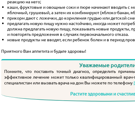
реакцию на него;
каши, фруктовые и овощные соки и пюре начинают вводить с м
яблочный, грушевый, а затем их комбинируют (
яблоко-банан
,
яб
прикорм дают с ложечки, до кормления грудью или детской сме
предлагать новую пищу нужно настойчиво, иногда может потребо
должна предлагать новую пищу, показывать новые продукты, п
и повторять предложения в случаях первоначального отказа.
новые продукты не вводят, если ребенок болен и в период пр
Приятного Вам аппетита и будьте здоровы!
Уважаемые родители
Помните, что поставить точный диагноз, определить причины
эффективное лечение может только квалифицированный
врач-
специалистам или вызвать врача на дом Вы можете по телефону
Растите здоровыми и счастли