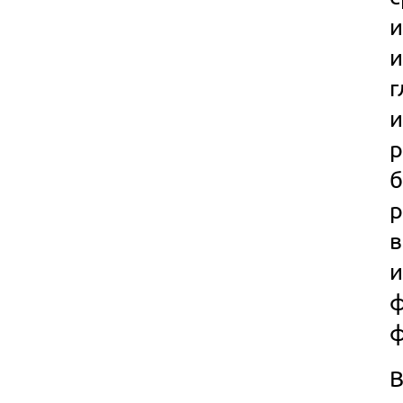
и
г
р
р
в
и
ф