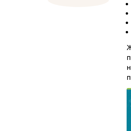
Ж
п
п